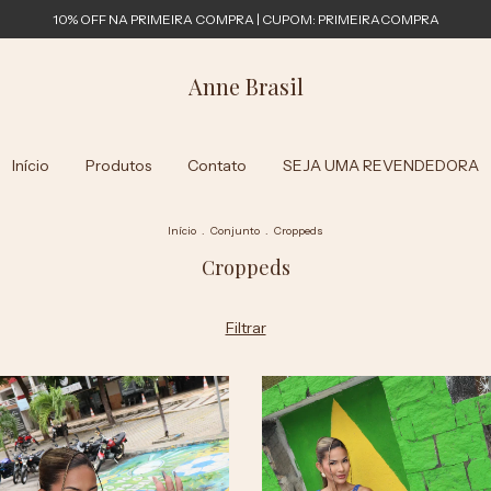
10% OFF NA PRIMEIRA COMPRA | CUPOM: PRIMEIRACOMPRA
Anne Brasil
Início
Produtos
Contato
SEJA UMA REVENDEDORA
Início
.
Conjunto
.
Croppeds
Croppeds
Filtrar