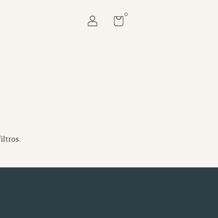
0
iltros.