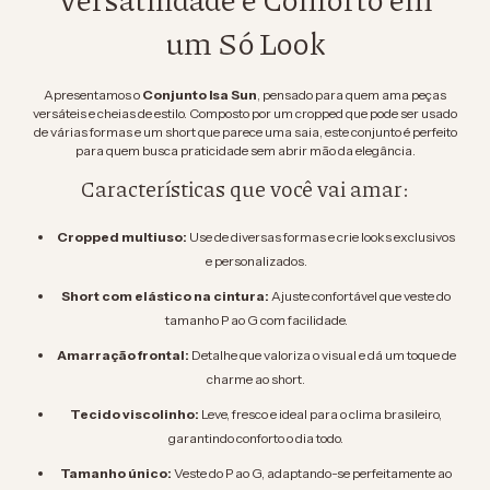
um Só Look
Apresentamos o
Conjunto Isa Sun
, pensado para quem ama peças
versáteis e cheias de estilo. Composto por um cropped que pode ser usado
de várias formas e um short que parece uma saia, este conjunto é perfeito
para quem busca praticidade sem abrir mão da elegância.
Características que você vai amar:
Cropped multiuso:
Use de diversas formas e crie looks exclusivos
e personalizados.
Short com elástico na cintura:
Ajuste confortável que veste do
tamanho P ao G com facilidade.
Amarração frontal:
Detalhe que valoriza o visual e dá um toque de
charme ao short.
Tecido viscolinho:
Leve, fresco e ideal para o clima brasileiro,
garantindo conforto o dia todo.
Tamanho único:
Veste do P ao G, adaptando-se perfeitamente ao