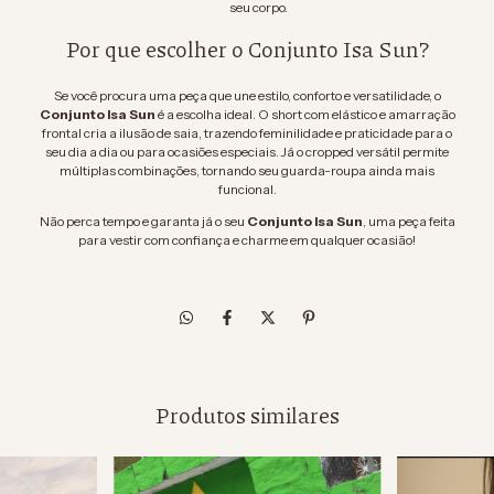
seu corpo.
Por que escolher o Conjunto Isa Sun?
Se você procura uma peça que une estilo, conforto e versatilidade, o
Conjunto Isa Sun
é a escolha ideal. O short com elástico e amarração
frontal cria a ilusão de saia, trazendo feminilidade e praticidade para o
seu dia a dia ou para ocasiões especiais. Já o cropped versátil permite
múltiplas combinações, tornando seu guarda-roupa ainda mais
funcional.
Não perca tempo e garanta já o seu
Conjunto Isa Sun
, uma peça feita
para vestir com confiança e charme em qualquer ocasião!
Produtos similares