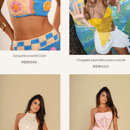
Conjunto crochê Club
Cropped assimétrico em crochê
R$399,99
R$180,00